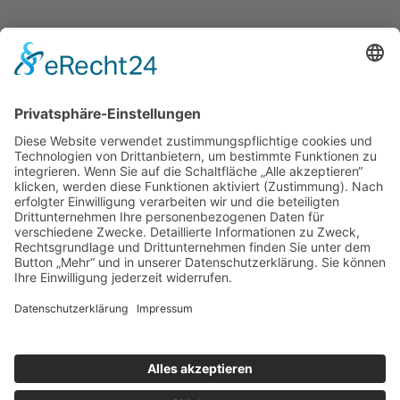
Pension
&
Apartments
Heinrich