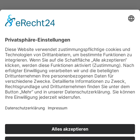
Pension
&
Apartments
Heinrich