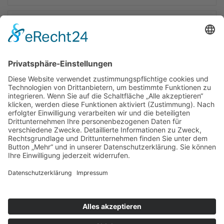
Pension
&
Apartments
Heinrich